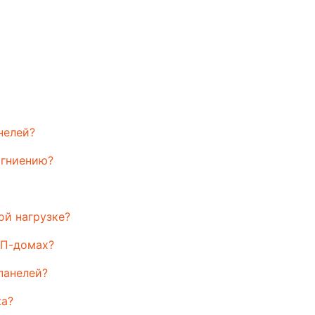
нелей?
 гниению?
ой нагрузке?
ИП-домах?
панелей?
жа?