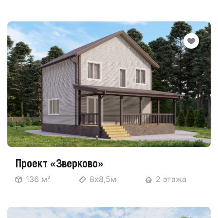
Проект «Зверково»
136 м²
8х8,5м
2 этажа