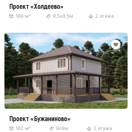
Проект «Холдеево»
186 м²
9,5х9,5м
2 этажа
Проект «Бужаниново»
162 м²
9х9м
2 этажа