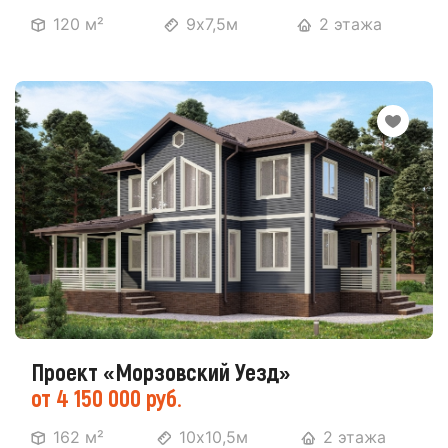
120 м²
9х7,5м
2 этажа
Проект «Морзовский Уезд»
от 4 150 000 руб.
162 м²
10х10,5м
2 этажа