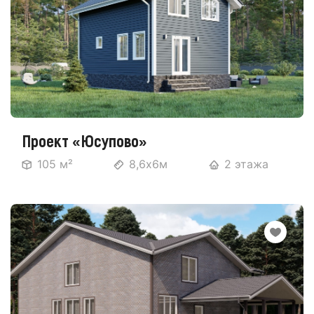
Проект «Юсупово»
105 м²
8,6х6м
2 этажа