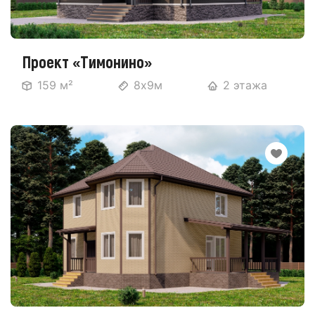
Проект «Тимонино»
159 м²
8х9м
2 этажа