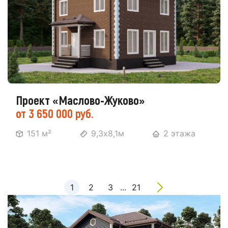
Проект «Маслово-Жуково»
от 3 650 000 руб.
151 м²
9,3х8,1м
2 этажа
1
2
3
...
21