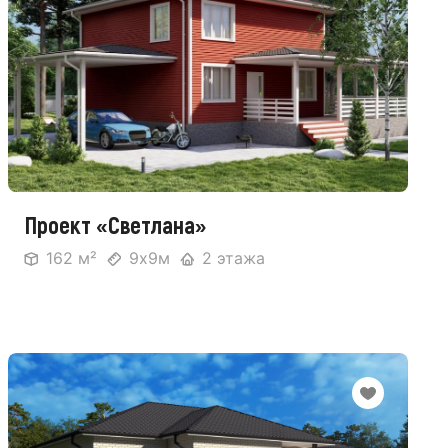
Проект «Светлана»
162 м²
9х9м
2 этажа