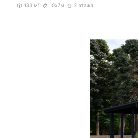
133 м²
10х7м
2 этажа