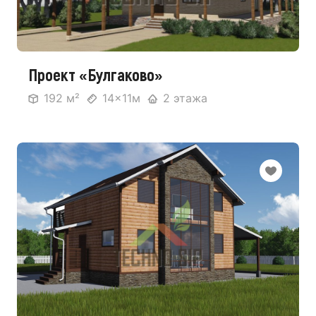
Проект «Булгаково»
192 м²
14x11м
2 этажа