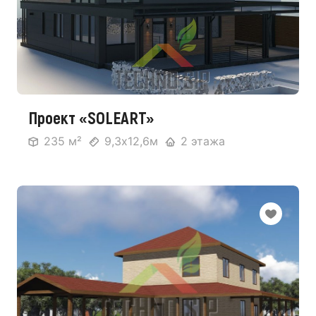
Проект «SOLEART»
235 м²
9,3х12,6м
2 этажа