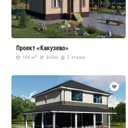
Проект «Какузево»
144 м²
8х9м
2 этажа