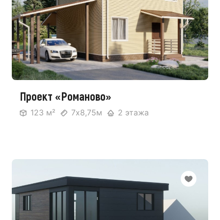
Проект «Романово»
123 м²
7х8,75м
2 этажа