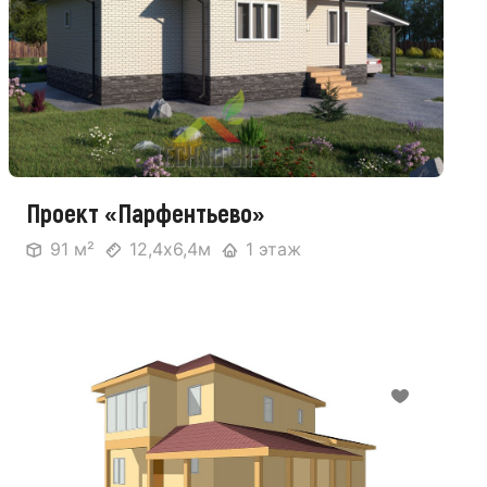
Проект «Парфентьево»
91 м²
12,4х6,4м
1 этаж