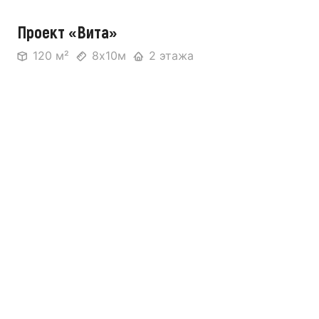
Проект «Вита»
120 м²
8х10м
2 этажа