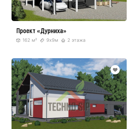
Проект «Дурниха»
162 м²
9х9м
2 этажа