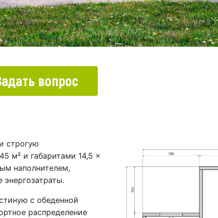
Задать вопрос
и строгую
5 м² и габаритами 14,5 ×
ным наполнителем,
 энергозатраты.
стиную с обеденной
фортное распределение