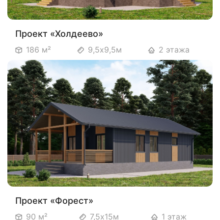
Проект «Холдеево»
186 м²
9,5х9,5м
2 этажа
Проект «Форест»
90 м²
7,5х15м
1 этаж