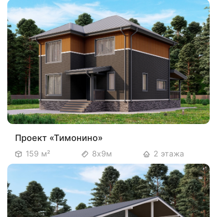
Проект «Тимонино»
159 м²
8х9м
2 этажа