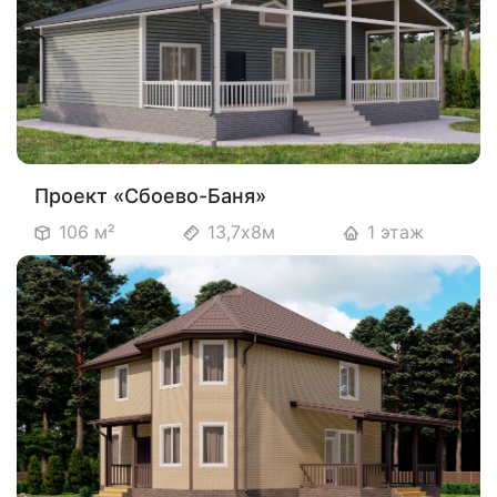
Проект «Сбоево-Баня»
106 м²
13,7х8м
1 этаж