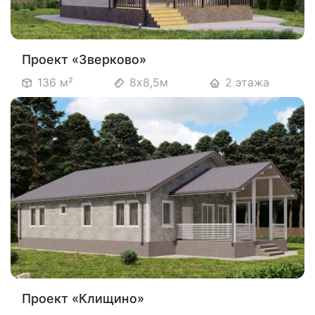
Проект «Зверково»
136 м²
8х8,5м
2 этажа
Проект «Клищино»