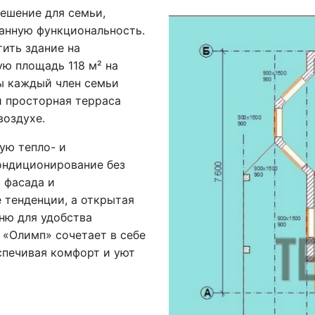
ешение для семьи,
анную функциональность.
тить здание на
ю площадь 118 м² на
бы каждый член семьи
и просторная терраса
воздухе.
ую тепло- и
кондиционирование без
 фасада и
 тенденции, а открытая
ню для удобства
«Олимп» сочетает в себе
спечивая комфорт и уют