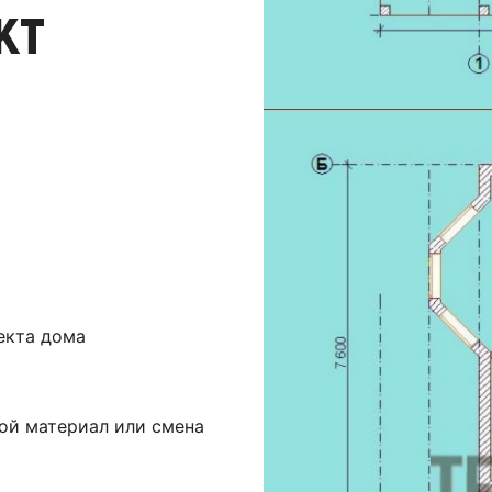
кт
екта дома
ой материал или смена