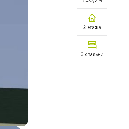
7,6х7,5 м
2 этажа
3 спальни