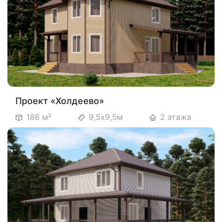
Проект «Холдеево»
186 м²
9,5х9,5м
2 этажа