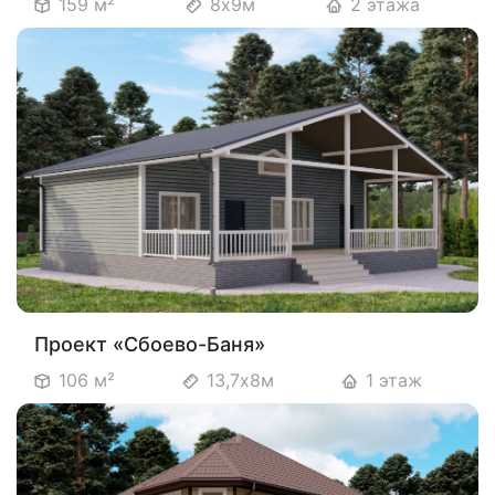
159 м²
8х9м
2 этажа
Проект «Сбоево-Баня»
106 м²
13,7х8м
1 этаж