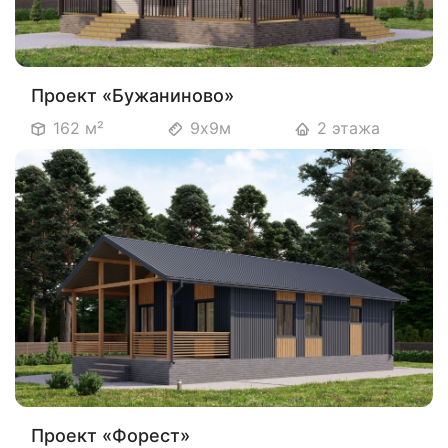
Проект «Бужаниново»
162 м²
9х9м
2 этажа
Проект «Форест»