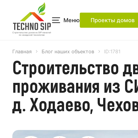
Меню
Проекты домов
Главная
Блог наших объектов
ID:1781
Строительство д
проживания из С
д. Ходаево, Чехо