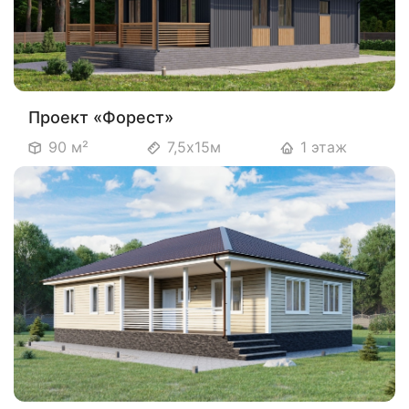
Проект «Форест»
90 м²
7,5х15м
1 этаж