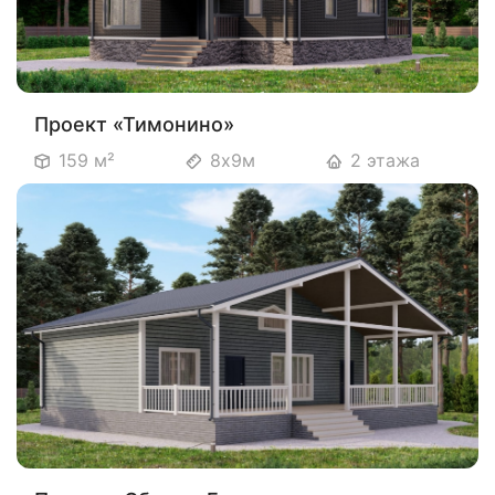
Проект «Тимонино»
159 м²
8х9м
2 этажа