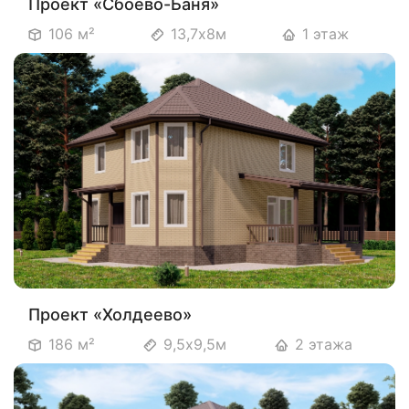
Проект «Сбоево-Баня»
106 м²
13,7х8м
1 этаж
Проект «Холдеево»
186 м²
9,5х9,5м
2 этажа