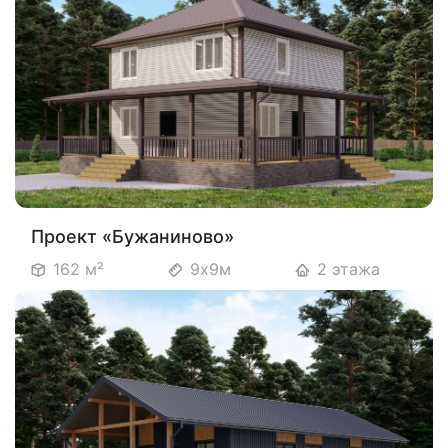
Проект «Бужаниново»
162 м²
9х9м
2 этажа