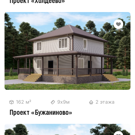
Проект «Холдеево»
162 м²
9х9м
2 этажа
Проект «Бужаниново»