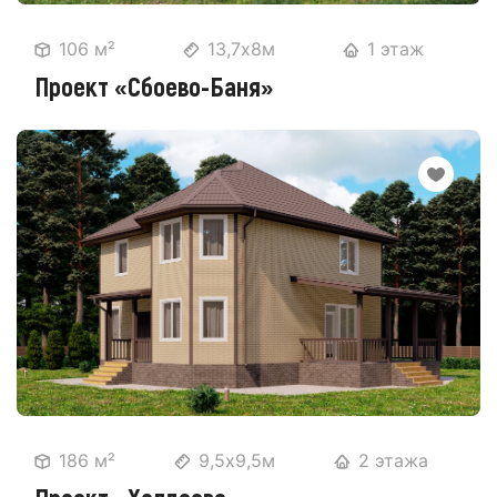
106 м²
13,7х8м
1 этаж
Проект «Сбоево-Баня»
186 м²
9,5х9,5м
2 этажа