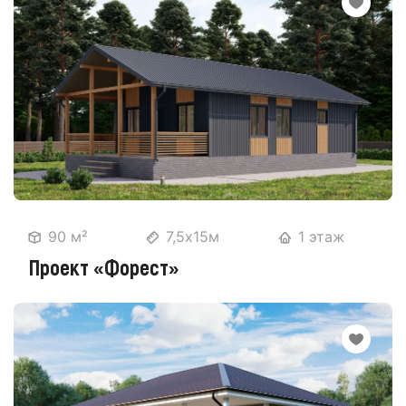
90 м²
7,5х15м
1 этаж
Проект «Форест»