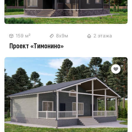
159 м²
8х9м
2 этажа
Проект «Тимонино»