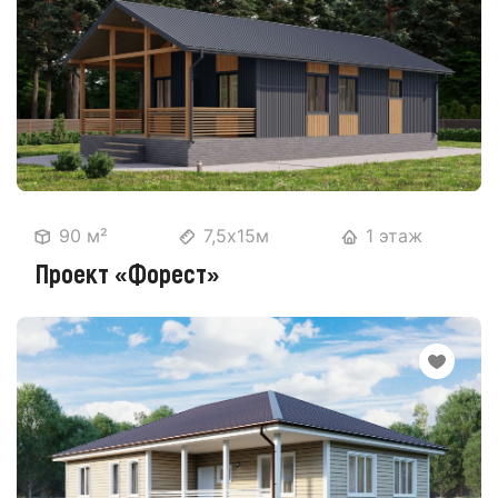
90 м²
7,5х15м
1 этаж
Проект «Форест»