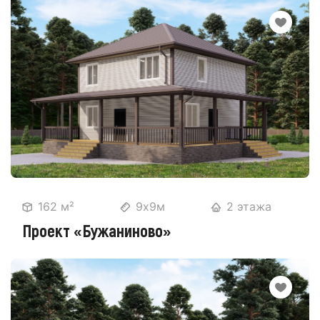
162 м²
9х9м
2 этажа
Проект «Бужаниново»