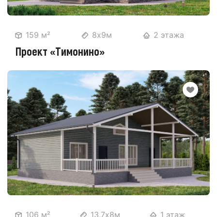
159 м²
8х9м
2 этажа
Проект «Тимонино»
106 м²
13,7х8м
1 этаж