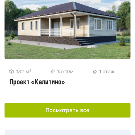
132 м²
15х10м
1 этаж
Проект «Калитино»
Посмотреть все