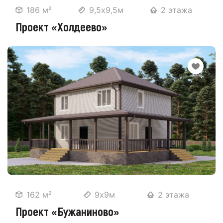
186 м²
9,5х9,5м
2 этажа
Проект «Холдеево»
162 м²
9х9м
2 этажа
Проект «Бужаниново»