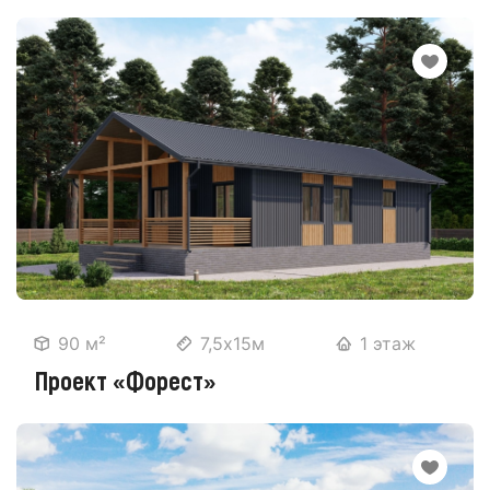
90 м²
7,5х15м
1 этаж
Проект «Форест»