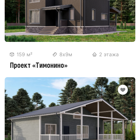
159 м²
8х9м
2 этажа
Проект «Тимонино»