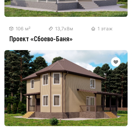
106 м²
13,7х8м
1 этаж
Проект «Сбоево-Баня»