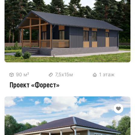
90 м²
7,5х15м
1 этаж
Проект «Форест»