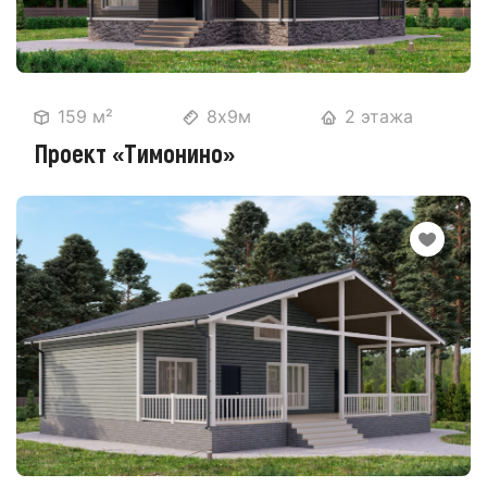
159 м²
8х9м
2 этажа
Проект «Тимонино»