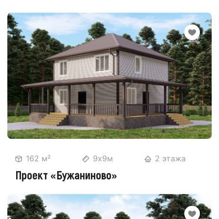
162 м²
9х9м
2 этажа
Проект «Бужаниново»