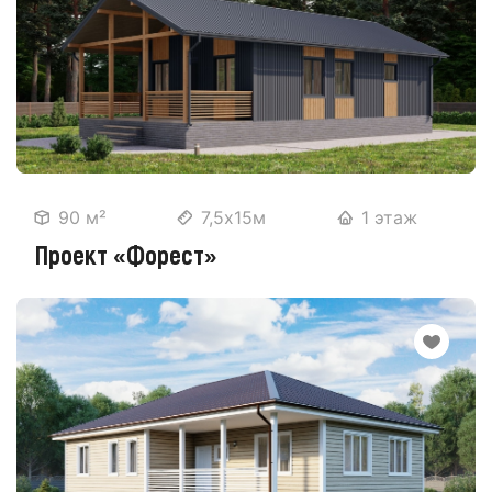
90 м²
7,5х15м
1 этаж
Проект «Форест»