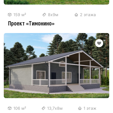
159 м²
8х9м
2 этажа
Проект «Тимонино»
106 м²
13,7х8м
1 этаж