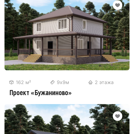
162 м²
9х9м
2 этажа
Проект «Бужаниново»