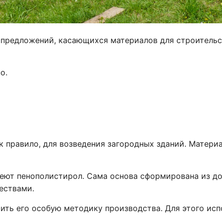
предложений, касающихся материалов для строительст
о.
к правило, для возведения загородных зданий. Матер
меют пенополистирол. Сама основа сформирована из до
ествами.
тить его особую методику производства. Для этого исп