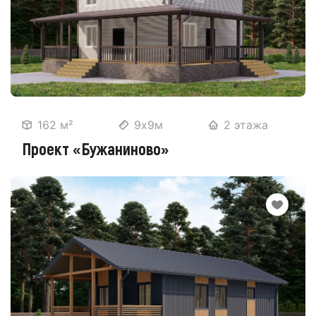
162 м²
9х9м
2 этажа
Проект «Бужаниново»