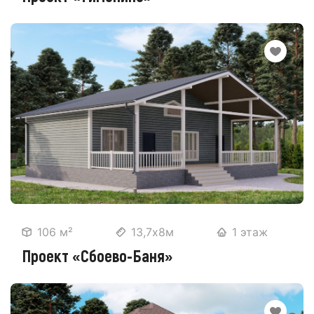
106 м²
13,7х8м
1 этаж
Проект «Сбоево-Баня»