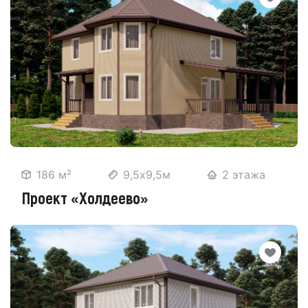
186 м²
9,5х9,5м
2 этажа
Проект «Холдеево»