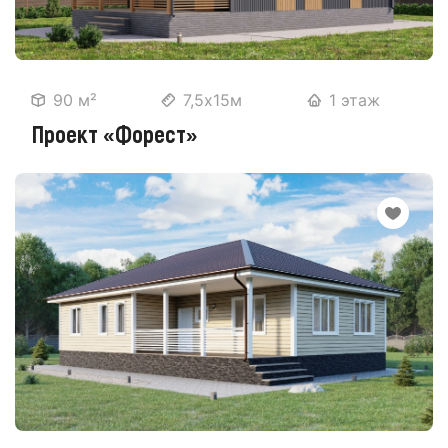
90 м²
7,5х15м
1 этаж
Проект «Форест»