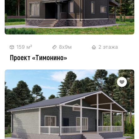
159 м²
8х9м
2 этажа
Проект «Тимонино»