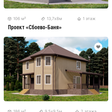
106 м²
13,7х8м
1 этаж
Проект «Сбоево-Баня»
186 м²
9,5х9,5м
2 этажа