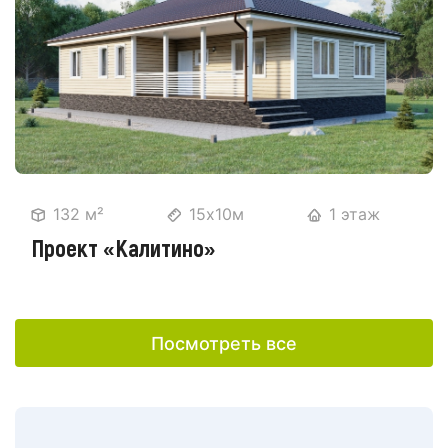
132 м²
15х10м
1 этаж
Проект «Калитино»
Посмотреть все