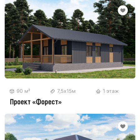
90 м²
7,5х15м
1 этаж
Проект «Форест»