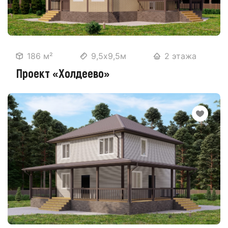
186 м²
9,5х9,5м
2 этажа
Проект «Холдеево»