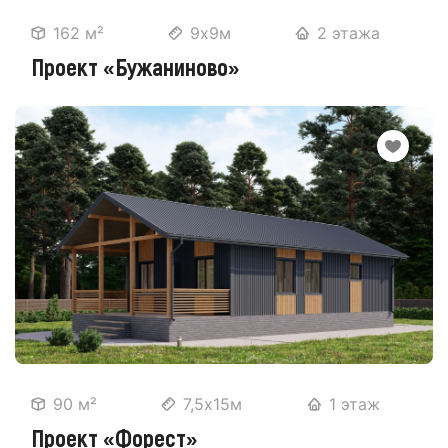
162 м²
9х9м
2 этажа
Проект «Бужаниново»
90 м²
7,5х15м
1 этаж
Проект «Форест»