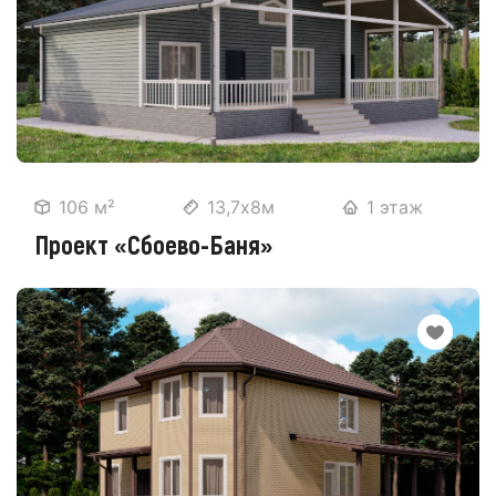
106 м²
13,7х8м
1 этаж
Проект «Сбоево-Баня»