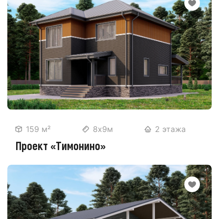
159 м²
8х9м
2 этажа
Проект «Тимонино»