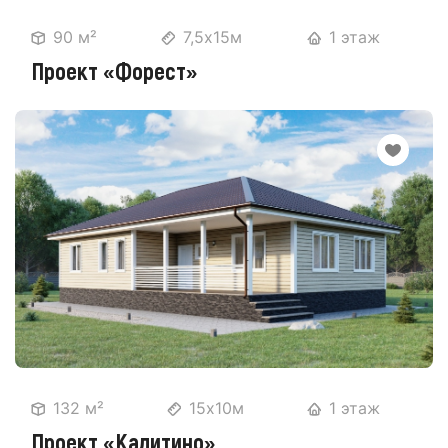
90 м²
7,5х15м
1 этаж
Проект «Форест»
132 м²
15х10м
1 этаж
Проект «Калитино»