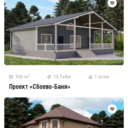
106 м²
13,7х8м
1 этаж
Проект «Сбоево-Баня»