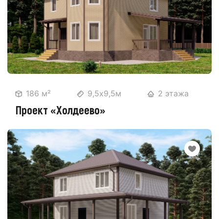
186 м²
9,5х9,5м
2 этажа
Проект «Холдеево»