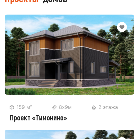
159 м²
8х9м
2 этажа
Проект «Тимонино»