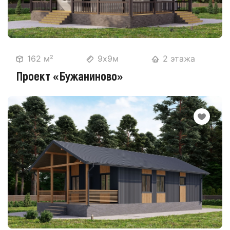
162 м²
9х9м
2 этажа
Проект «Бужаниново»