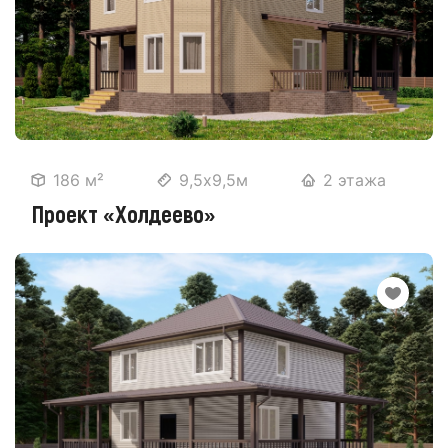
186 м²
9,5х9,5м
2 этажа
Проект «Холдеево»