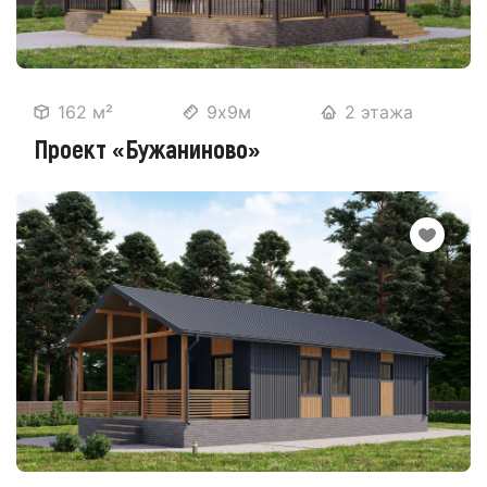
162 м²
9х9м
2 этажа
Проект «Бужаниново»