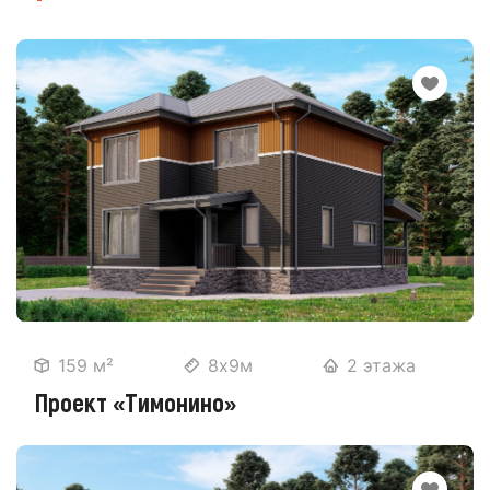
159 м²
8х9м
2 этажа
Проект «Тимонино»