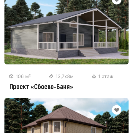
106 м²
13,7х8м
1 этаж
Проект «Сбоево-Баня»