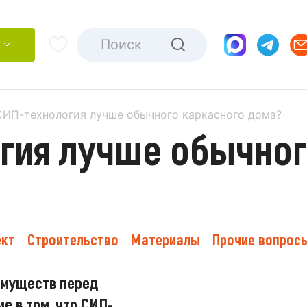
СИП-технология лучше обычного каркасного дома?
гия лучше обычног
ект
Строительство
Материалы
Прочие вопрос
имуществ перед
е в том, что СИП-