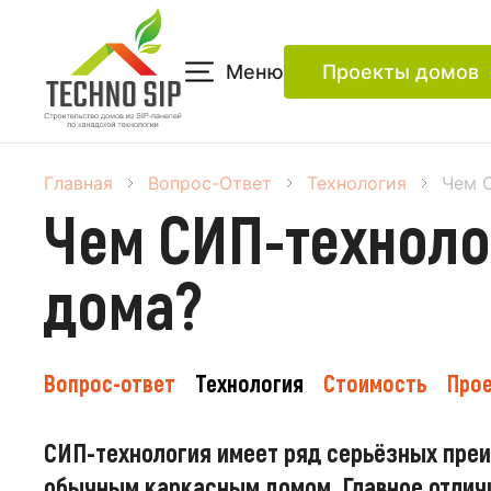
Меню
Проекты домов
Главная
Вопрос-Ответ
Технология
Чем 
Чем СИП-техноло
дома?
Вопрос-ответ
Технология
Стоимость
Про
СИП-технология имеет ряд серьёзных пре
обычным каркасным домом. Главное отличи