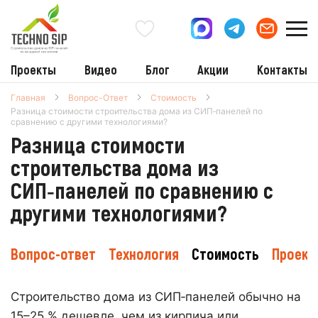
Проекты
Видео
Блог
Акции
Контакты
Главная
Вопрос-Ответ
Стоимость
Разница стоимости строительства дома из СИП‑панелей по
сравнению с другими технологиями?
Разница стоимости
строительства дома из
СИП‑панелей по сравнению с
другими технологиями?
Вопрос-ответ
Технология
Стоимость
Проект
Строительство дома из СИП‑панелей обычно на
15–25 % дешевле, чем из кирпича или