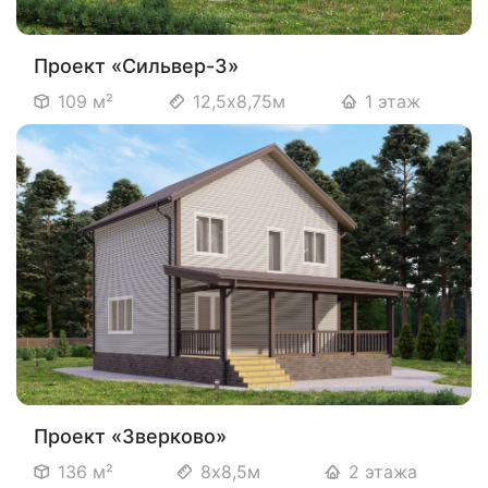
Проект «Сильвер-3»
109 м²
12,5х8,75м
1 этаж
Проект «Зверково»
136 м²
8х8,5м
2 этажа