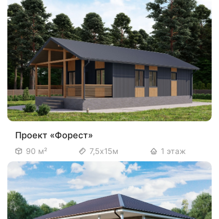
Проект «Форест»
90 м²
7,5х15м
1 этаж