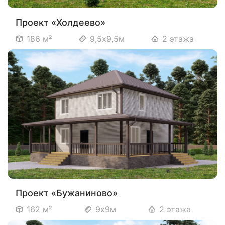
Проект «Холдеево»
186 м²
9,5х9,5м
2 этажа
Проект «Бужаниново»
162 м²
9х9м
2 этажа