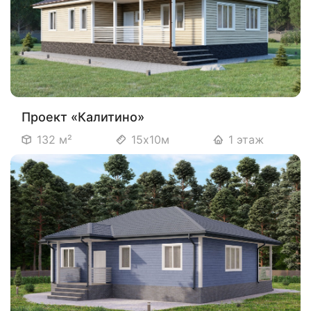
Проект «Калитино»
132 м²
15х10м
1 этаж