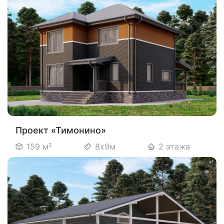
Проект «Тимонино»
159 м²
8х9м
2 этажа