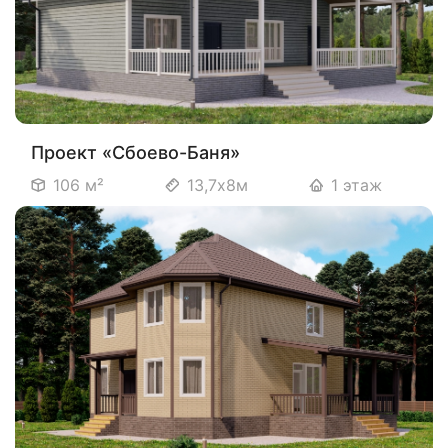
Проект «Сбоево-Баня»
106 м²
13,7х8м
1 этаж