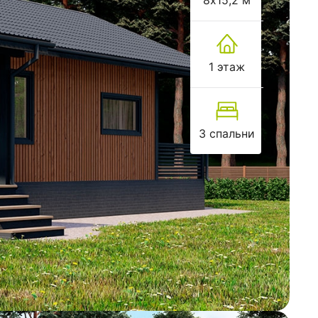
8х15,2 м
1 этаж
3 спальни