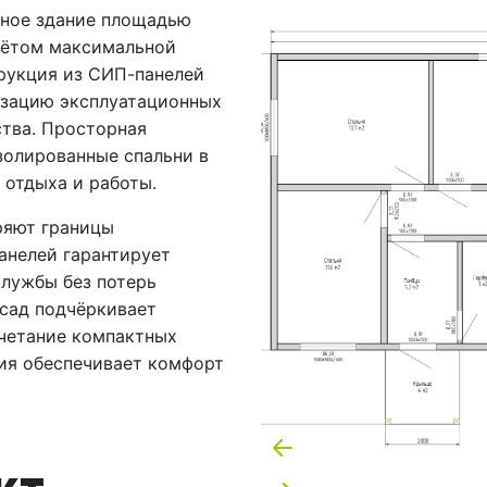
жное здание площадью
учётом максимальной
рукция из СИП-панелей
изацию эксплуатационных
ства. Просторная
изолированные спальни в
 отдыха и работы.
ряют границы
панелей гарантирует
лужбы без потерь
сад подчёркивает
очетание компактных
ния обеспечивает комфорт