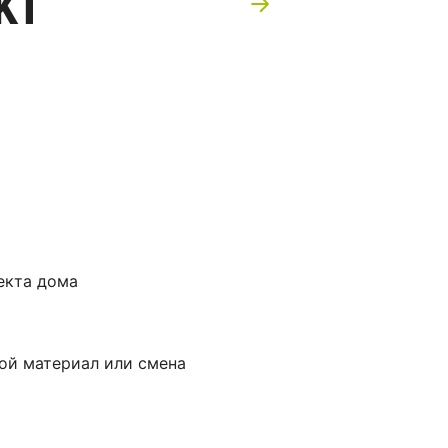
кт
екта дома
ой материал или смена