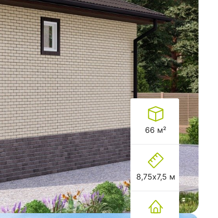
66 м²
8,75х7,5 м