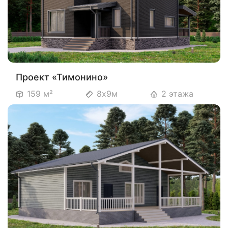
Проект «Тимонино»
159 м²
8х9м
2 этажа