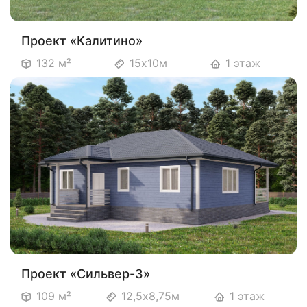
Проект «Калитино»
132 м²
15х10м
1 этаж
Проект «Сильвер-3»
109 м²
12,5х8,75м
1 этаж