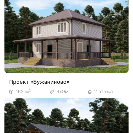
Проект «Бужаниново»
162 м²
9х9м
2 этажа