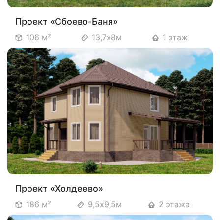
Проект «Сбоево-Баня»
106 м²
13,7х8м
1 этаж
Проект «Холдеево»
186 м²
9,5х9,5м
2 этажа