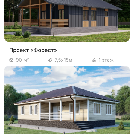
Проект «Форест»
90 м²
7,5х15м
1 этаж