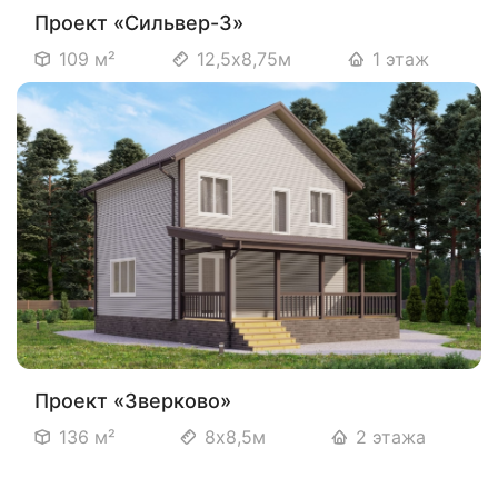
Проект «Сильвер-3»
109 м²
12,5х8,75м
1 этаж
Проект «Зверково»
136 м²
8х8,5м
2 этажа