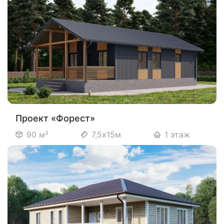
Проект «Форест»
90 м²
7,5х15м
1 этаж