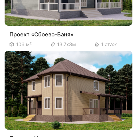
Проект «Сбоево-Баня»
106 м²
13,7х8м
1 этаж