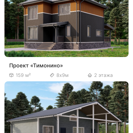
Проект «Тимонино»
159 м²
8х9м
2 этажа