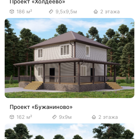
Проект «Холдеево»
186 м²
9,5х9,5м
2 этажа
Проект «Бужаниново»
162 м²
9х9м
2 этажа