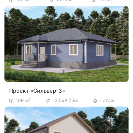
Проект «Сильвер-3»
109 м²
12,5х8,75м
1 этаж