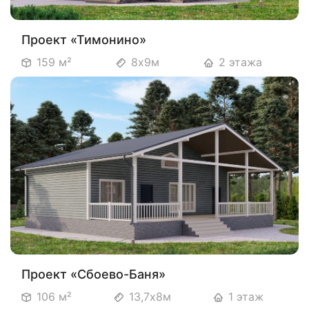
Проект «Тимонино»
159 м²
8х9м
2 этажа
Проект «Сбоево-Баня»
106 м²
13,7х8м
1 этаж