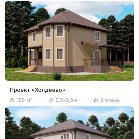
Проект «Холдеево»
186 м²
9,5х9,5м
2 этажа