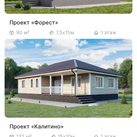
Проект «Форест»
90 м²
7,5х15м
1 этаж
Проект «Калитино»
132 м²
15х10м
1 этаж