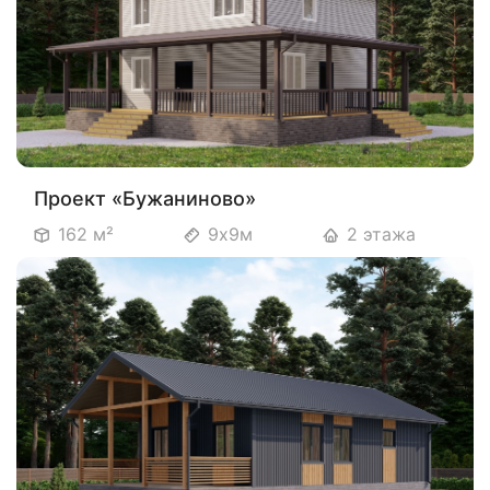
Проект «Бужаниново»
162 м²
9х9м
2 этажа