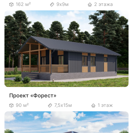
162 м²
9х9м
2 этажа
Проект «Форест»
90 м²
7,5х15м
1 этаж