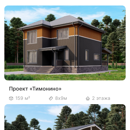
Проект «Тимонино»
159 м²
8х9м
2 этажа