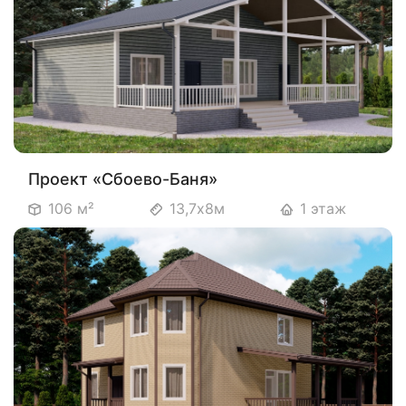
Проект «Сбоево-Баня»
106 м²
13,7х8м
1 этаж