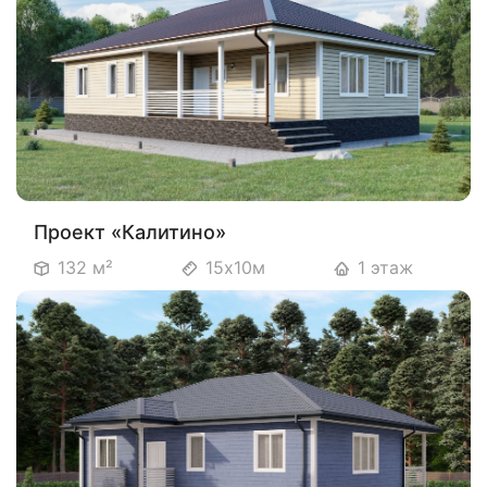
Проект «Калитино»
132 м²
15х10м
1 этаж