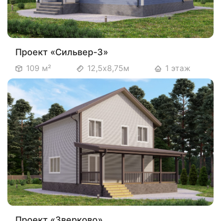
Проект «Сильвер-3»
109 м²
12,5х8,75м
1 этаж
Проект «Зверково»