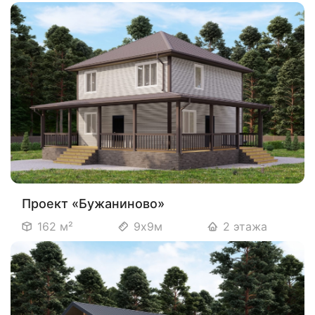
Проект «Бужаниново»
162 м²
9х9м
2 этажа