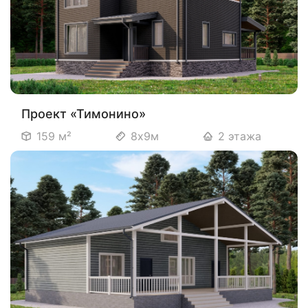
Проект «Тимонино»
159 м²
8х9м
2 этажа