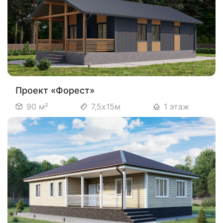
Проект «Форест»
90 м²
7,5х15м
1 этаж