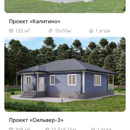
Проект «Калитино»
132 м²
15х10м
1 этаж
Проект «Сильвер-3»
109 м²
12,5х8,75м
1 этаж