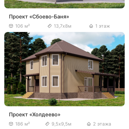
Проект «Сбоево-Баня»
106 м²
13,7х8м
1 этаж
Проект «Холдеево»
186 м²
9,5х9,5м
2 этажа