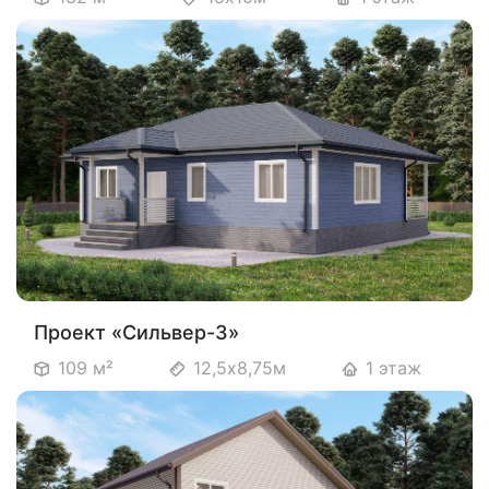
Проект «Сильвер-3»
109 м²
12,5х8,75м
1 этаж