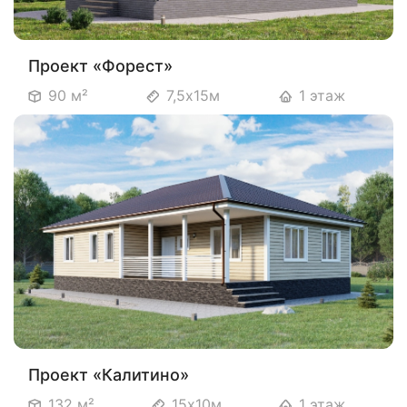
Проект «Форест»
90 м²
7,5х15м
1 этаж
Проект «Калитино»
132 м²
15х10м
1 этаж