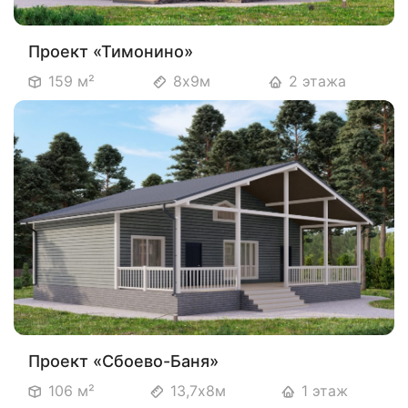
Проект «Тимонино»
159 м²
8х9м
2 этажа
Проект «Сбоево-Баня»
106 м²
13,7х8м
1 этаж