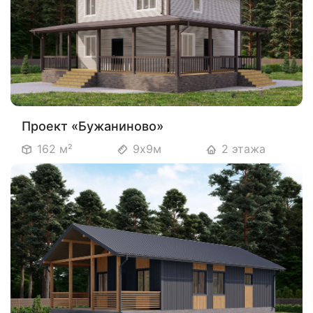
Проект «Бужаниново»
162 м²
9х9м
2 этажа