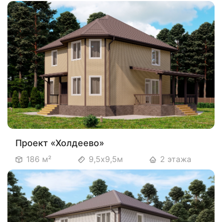
Проект «Холдеево»
186 м²
9,5х9,5м
2 этажа