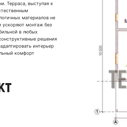
и. Терраса, выступая к
естественным
логичных материалов не
и ускоряют монтаж без
бильной в любых
 конструктивные решения
адаптировать интерьер
альный комфорт
кт