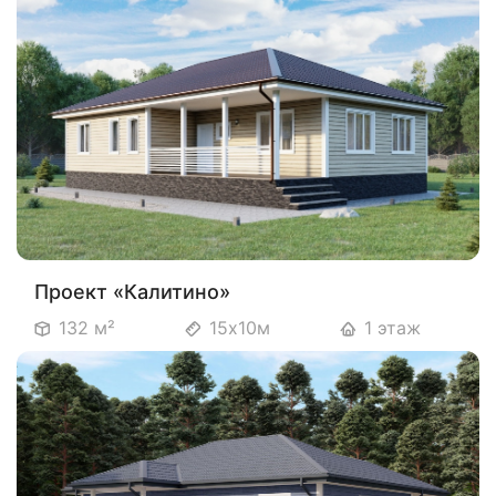
Проект «Калитино»
132 м²
15х10м
1 этаж