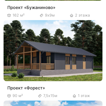
Проект «Бужаниново»
162 м²
9х9м
2 этажа
Проект «Форест»
90 м²
7,5х15м
1 этаж