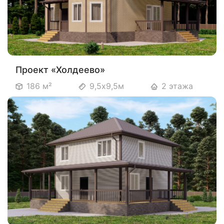
Проект «Холдеево»
186 м²
9,5х9,5м
2 этажа