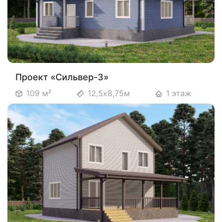
Проект «Сильвер-3»
109 м²
12,5х8,75м
1 этаж