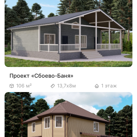
Проект «Сбоево-Баня»
106 м²
13,7х8м
1 этаж