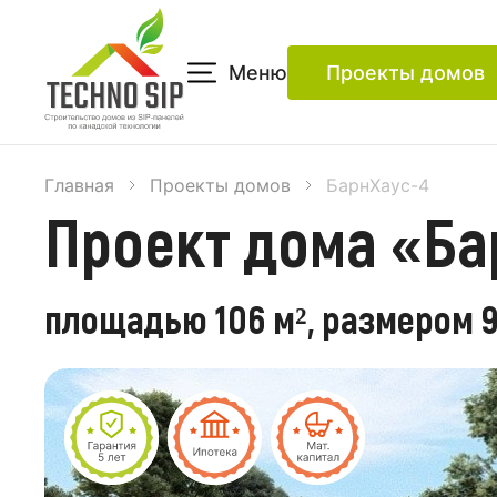
Меню
Проекты домов
Главная
Проекты домов
БарнХаус-4
Проект дома «Ба
площадью 106 м², размером 9,