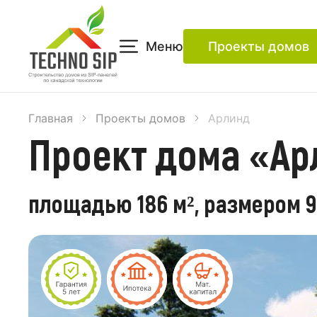
Меню
Проекты домов
Главная
Проекты домов
Арлинд
Проект дома «Ар
площадью 186 м², размером 9,