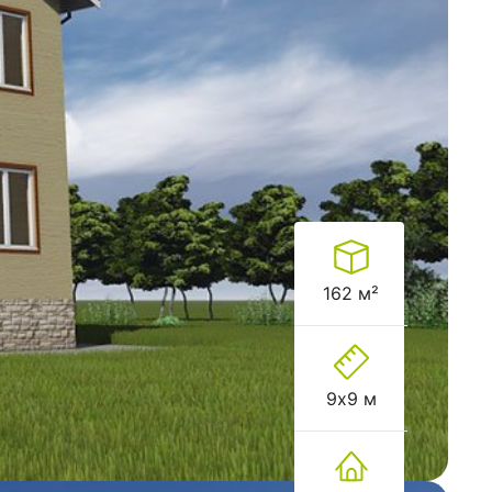
162 м²
9х9 м