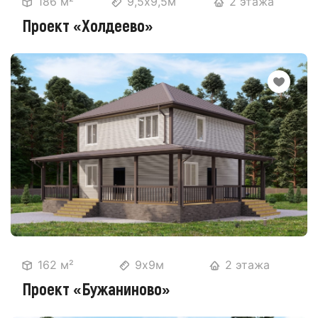
186 м²
9,5х9,5м
2 этажа
Проект «Холдеево»
162 м²
9х9м
2 этажа
Проект «Бужаниново»