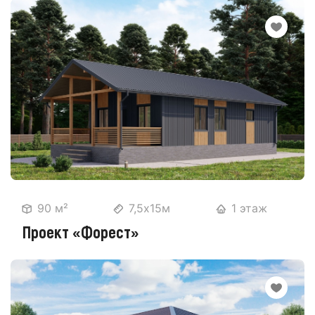
90 м²
7,5х15м
1 этаж
Проект «Форест»