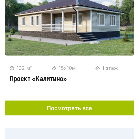
132 м²
15х10м
1 этаж
Проект «Калитино»
Посмотреть все