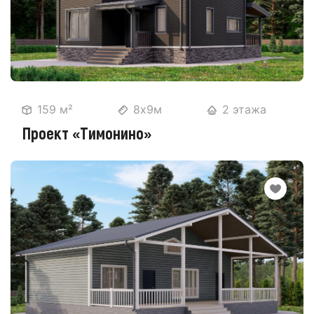
159 м²
8х9м
2 этажа
Проект «Тимонино»