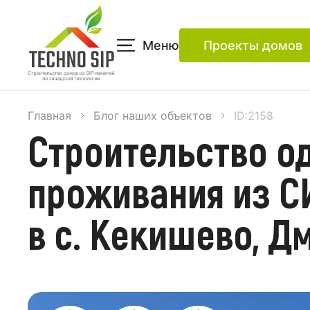
Меню
Проекты домов
Главная
Блог наших объектов
ID:2158
Строительство о
проживания из С
в с. Кекишево, Д