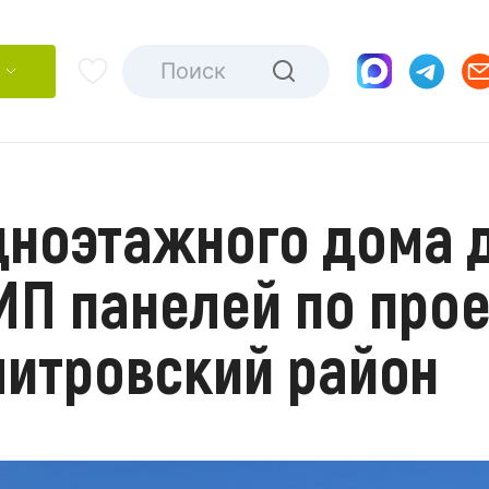
дноэтажного дома 
ИП панелей по про
митровский район