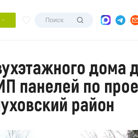
вухэтажного дома д
П панелей по проек
пуховский район