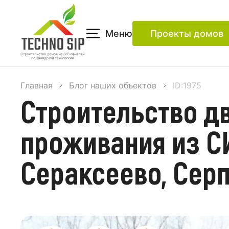
Меню
Проекты домов
Главная
Блог наших объектов
ID:1975
Строительство д
проживания из СИ
Сераксеево, Сер