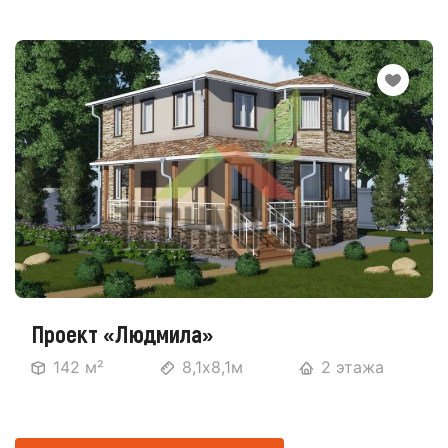
Проект «Людмила»
142 м²
8,1х8,1м
2 этажа