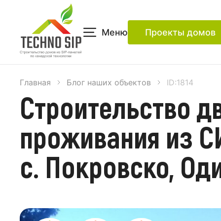
Меню
Проекты домов
Главная
Блог наших объектов
ID:1814
Строительство д
проживания из С
с. Покровско, Од