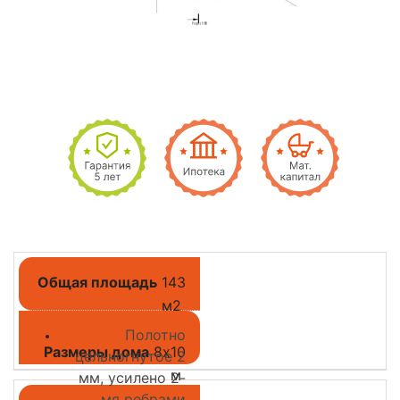
Общая площадь
143
м2
Полотно
Размеры дома
8х10
цельногнутое 2
м
мм, усилено 2-
мя ребрами