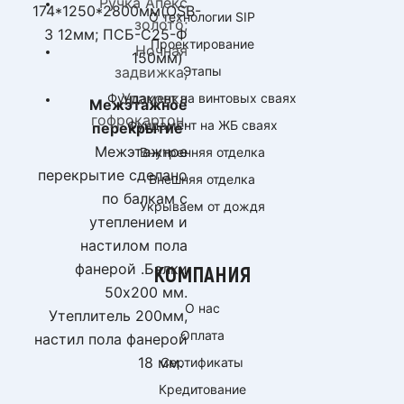
Ручка Апекс
174*1250*2800мм(OSB-
О технологии SIP
золото;
3 12мм; ПСБ-С25-Ф
Проектирование
Ночная
150мм)
Этапы
задвижка;
Упаковка
Фундамент на винтовых сваях
Межэтажное
гофрокартон.
Фундамент на ЖБ сваях
перекрытие
Межэтажное
Внутренняя отделка
перекрытие сделано
Внешняя отделка
по балкам с
Укрываем от дождя
утеплением и
настилом пола
фанерой .Балки
КОМПАНИЯ
50х200 мм.
О нас
Утеплитель 200мм,
Оплата
настил пола фанерой
18 мм.
Сертификаты
Кредитование