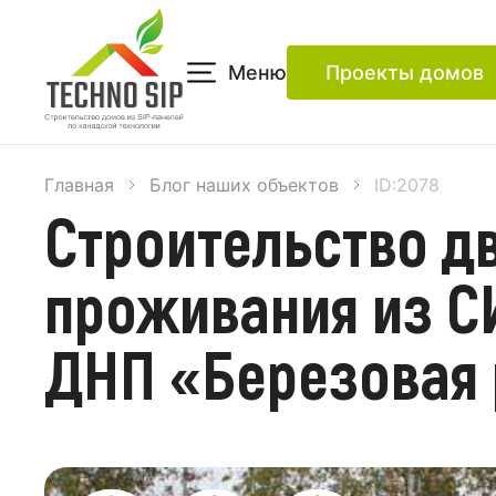
Меню
Проекты домов
Главная
Блог наших объектов
ID:2078
Строительство д
проживания из С
ДНП «Березовая 