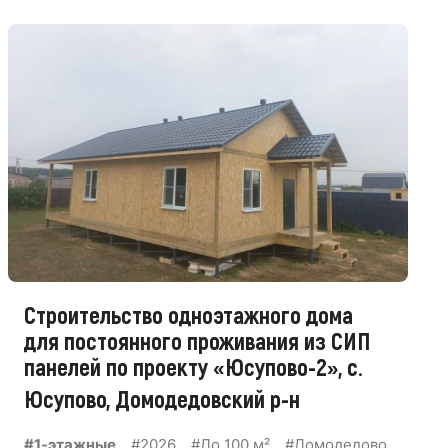
Строительство одноэтажного дома
для постоянного проживания из СИП
панелей по проекту «Юсупово-2», с.
Юсупово, Домодедовский р-н
#1-этажные
#2026
#До 100 м²
#Домодедово