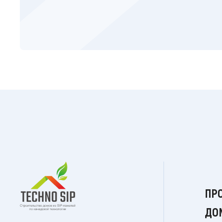
ПР
ДО